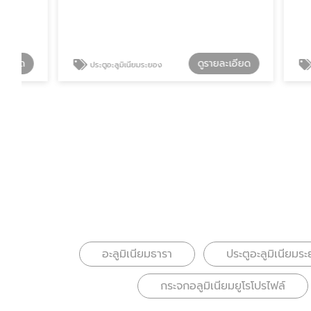
ดูรายละเอียด
ประตูอะลูมิเนียมระยอง
ร้านติดตั้ง
อะลูมิเนียมธารา
ประตูอะลูมิเนียมร
กระจกอลูมิเนียมยูโรโปรไฟล์