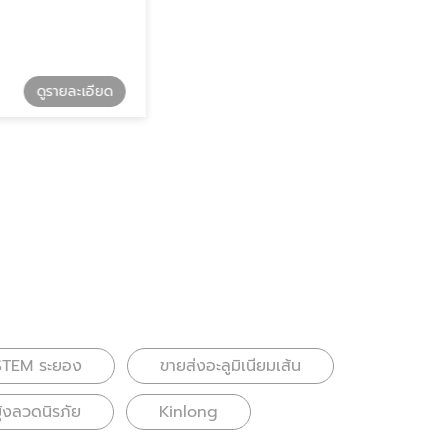
รายละเอียด
ดูรายละเอียด
กระจกอลูมิเนียมยูโรโปรไฟล์
OSTEM ระยอง
ขายส่งอะลูมิเนียมเส้น
ุ้งลวดนิรภัย
Kinlong